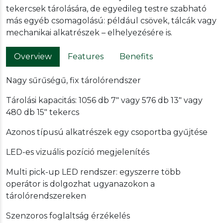
tekercsek tárolására, de egyedileg testre szabható
más egyéb csomagolású: például csövek, tálcák vagy
mechanikai alkatrészek – elhelyezésére is.
Overview
Features
Benefits
Nagy sűrűségű, fix tárolórendszer
Tárolási kapacitás: 1056 db 7" vagy 576 db 13" vagy
480 db 15" tekercs
Azonos típusú alkatrészek egy csoportba gyűjtése
LED-es vizuális pozíció megjelenítés
Multi pick-up LED rendszer: egyszerre több
operátor is dolgozhat ugyanazokon a
tárolórendszereken
Szenzoros foglaltság érzékelés