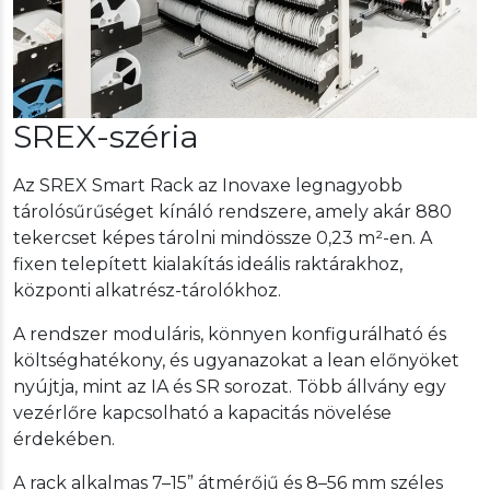
SREX-széria
Az SREX Smart Rack az Inovaxe legnagyobb
tárolósűrűséget kínáló rendszere, amely akár 880
tekercset képes tárolni mindössze 0,23 m²-en. A
fixen telepített kialakítás ideális raktárakhoz,
központi alkatrész-tárolókhoz.
A rendszer moduláris, könnyen konfigurálható és
költséghatékony, és ugyanazokat a lean előnyöket
nyújtja, mint az IA és SR sorozat. Több állvány egy
vezérlőre kapcsolható a kapacitás növelése
érdekében.
A rack alkalmas 7–15” átmérőjű és 8–56 mm széles