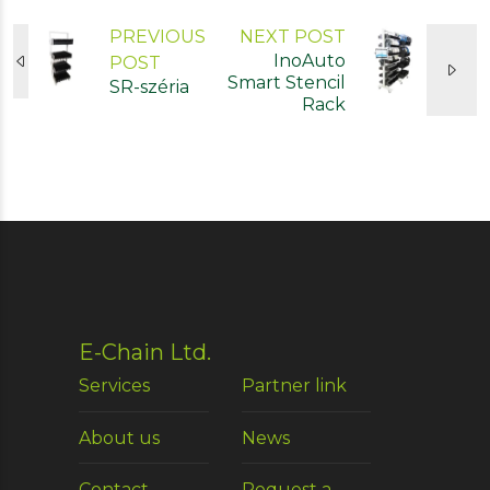
PREVIOUS
NEXT POST
InoAuto
POST
Smart Stencil
SR-széria
Rack
E-Chain Ltd.
Services
Partner link
About us
News
Contact
Request a