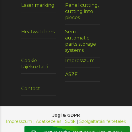
Laser marking
Panel cutting,
cutting into
pieces
Heatwatchers
Semi-
automatic
parts storage
systems
Cookie
Impresszum
tájékoztató
ÁSZF
Contact
Jogi & GDPR
Impresszum
|
Adatkezelés
|
Sütik
|
Szolgáltatási feltételek
© 2026 E-Chain Kft. Minden jog fenntartva.