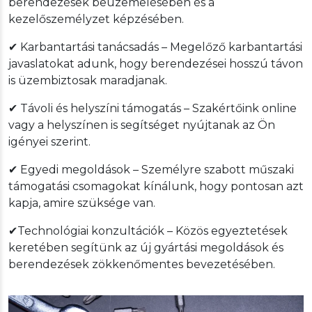
berendezések beüzemelésében és a
kezelőszemélyzet képzésében.
✔ Karbantartási tanácsadás – Megelőző karbantartási
javaslatokat adunk, hogy berendezései hosszú távon
is üzembiztosak maradjanak.
✔ Távoli és helyszíni támogatás – Szakértőink online
vagy a helyszínen is segítséget nyújtanak az Ön
igényei szerint.
✔ Egyedi megoldások – Személyre szabott műszaki
támogatási csomagokat kínálunk, hogy pontosan azt
kapja, amire szüksége van.
✔Technológiai konzultációk – Közös egyeztetések
keretében segítünk az új gyártási megoldások és
berendezések zökkenőmentes bevezetésében.