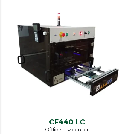
Innomelt
Lacquering, coating
CF440 LC
CF440 LC
Offline diszpenzer