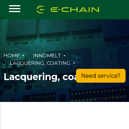
HOME
INNOMELT
LACQUERING, COATING
Lacquering, coating
Need service?