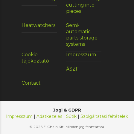
cutting into
pieces
Heatwatchers
Semi-
automatic
parts storage
systems
Cookie
Impresszum
tájékoztató
ÁSZF
Contact
Jogi & GDPR
Impresszum
|
Adatkezelés
|
Sütik
|
Szolgáltatási feltételek
© 2026 E-Chain Kft. Minden jog fenntartva.