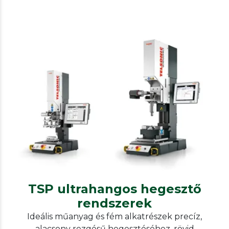
Telsonic
Metal welding
TSP ultrahangos hegesztő
rendszerek
TSP ultrahangos hegesztő
rendszerek
Ideális műanyag és fém alkatrészek precíz,
alacsony rezgésű hegesztéséhez, rövid