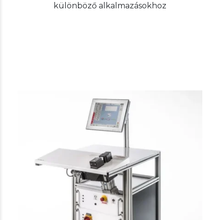
különböző alkalmazásokhoz
Telsonic
Metal welding
Telso®Splice TS3 / TS6