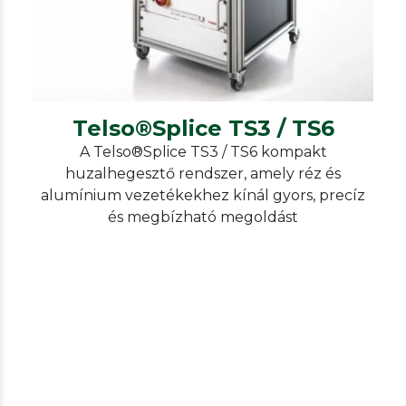
Telso®Splice TS3 / TS6
A Telso®Splice TS3 / TS6 kompakt
huzalhegesztő rendszer, amely réz és
alumínium vezetékekhez kínál gyors, precíz
és megbízható megoldást