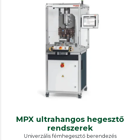
Telsonic
Metal welding
MPX ultrahangos hegesztő
rendszerek
MPX ultrahangos hegesztő
rendszerek
Univerzális fémhegesztő berendezés