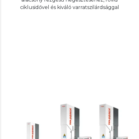
ciklusidővel és kiváló varratszilárdsággal
Telsonic
Plastic welding
USP ultrahangos hegesztő