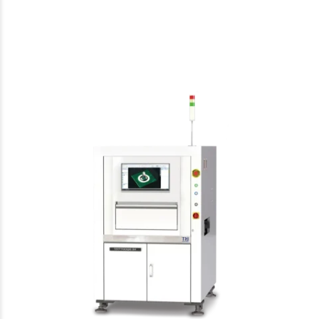
TRI
AOI
TR7700QB SII