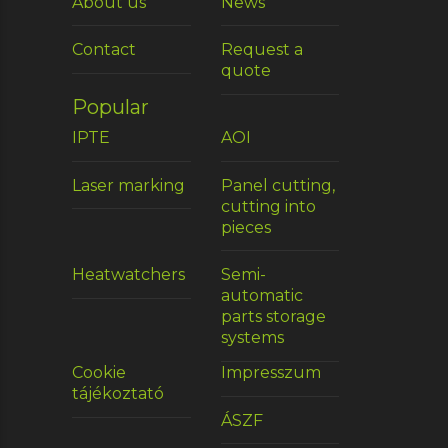
About us
News
Contact
Request a
quote
Popular
IPTE
AOI
Laser marking
Panel cutting,
cutting into
pieces
Heatwatchers
Semi-
automatic
parts storage
systems
Cookie
Impresszum
tájékoztató
ÁSZF