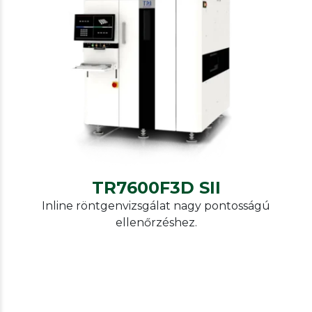
TRI
AXI
TR7600F3D SII
TR7600F3D SII
Inline röntgenvizsgálat nagy pontosságú
ellenőrzéshez.