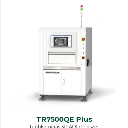
TRI
AOI
TR7500QE Plus
TR7500QE Plus
Többkamerás 3D AOI rendszer