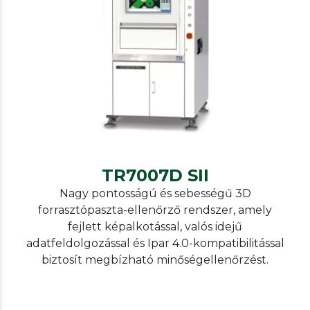
TRI
SPI
TR7007D SII
TR7007D SII
Nagy pontosságú és sebességű 3D
forrasztópaszta-ellenőrző rendszer, amely
fejlett képalkotással, valós idejű
adatfeldolgozással és Ipar 4.0-kompatibilitással
biztosít megbízható minőségellenőrzést.