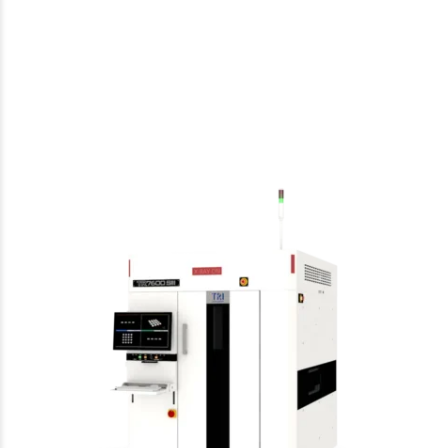
TRI
AXI
TR7600 SIII