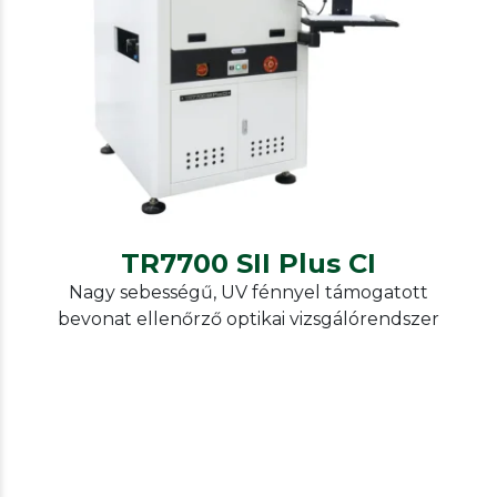
TRI
AOI
TR7700 SII Plus CI
TR7700 SII Plus CI
Nagy sebességű, UV fénnyel támogatott
bevonat ellenőrző optikai vizsgálórendszer