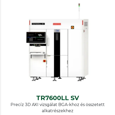
TRI
AXI
TR7600LL SV
TR7600LL SV
Precíz 3D AXI vizsgálat BGA-khoz és összetett
alkatrészekhez