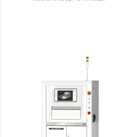
TRI
AOI
TR7700Q SII