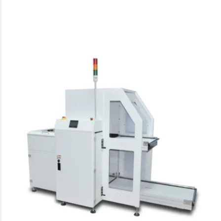
Our other solutions
Konvejorok
Multi Magazine Unloader