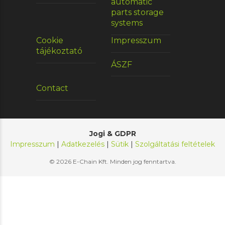
automatic
parts storage
systems
Cookie
Impresszum
tájékoztató
ÁSZF
Contact
Jogi & GDPR
Impresszum
|
Adatkezelés
|
Sütik
|
Szolgáltatási feltételek
© 2026 E-Chain Kft. Minden jog fenntartva.