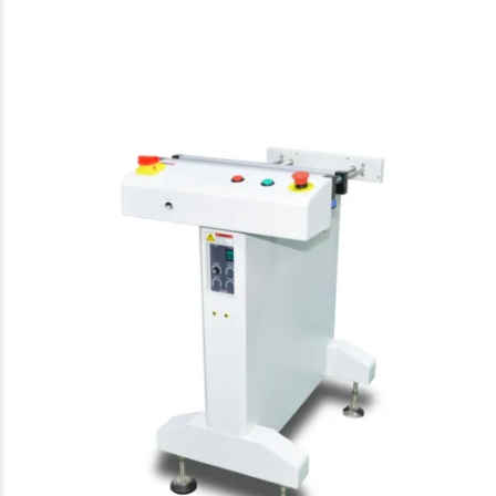
Our other solutions
Konvejorok
Linking conveyor