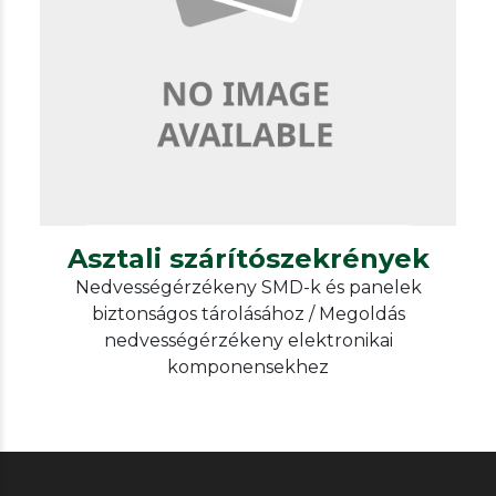
Our other solutions
Szárítószekrények
Asztali szárítószekrények
Asztali szárítószekrények
Nedvességérzékeny SMD-k és panelek
biztonságos tárolásához / Megoldás
nedvességérzékeny elektronikai
komponensekhez