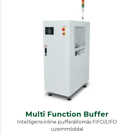
Our other solutions
Konvejorok
Multi Function Buffer
Multi Function Buffer
Intelligens inline pufferállomás FIFO/LIFO
üzemmóddal