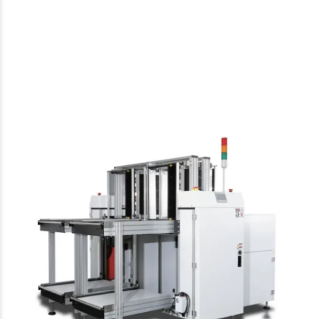
Our other solutions
Konvejorok
NG/OK Magazine Unloader