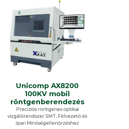
nt
Szárítószekrények
Unicomp
rs,
Offline X-ray
Unicomp AX8200 100KV
mobil röntgenberendezés
Unicomp AX8200
100KV mobil
röntgenberendezés
Precíziós röntgenes optikai
vizgálórendszer SMT, Félvezető és
Ipari Minőségellenőrzéshez