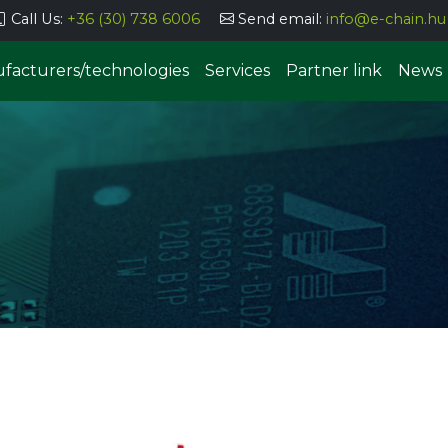
Call Us:
+36 (30) 738 6006
Send email:
info@e-chain.hu
facturers/technologies
Services
Partner link
News
Semi-automatic parts storage
systems
Automatic parts storage sys
uering, coating
g, dosing
Manual THT implantation stat
SMT component insertion
Stencil printing
watchers