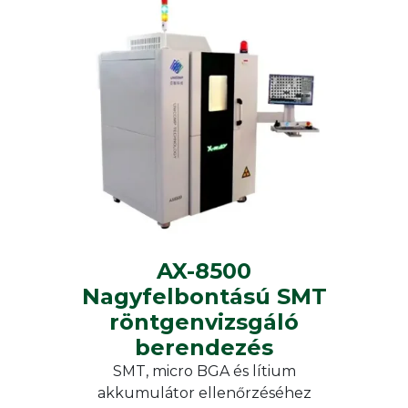
THT/ Non-standard compone
ace analyser frame
insertion
toring systems
észítők
Unicomp
ESD and non-ESD desks, chai
Offline X-ray
additional furniture
AX-8500 Nagyfelbontású
SMT röntgenvizsgáló
berendezés
AX-8500
Nagyfelbontású SMT
röntgenvizsgáló
berendezés
SMT, micro BGA és lítium
akkumulátor ellenőrzéséhez