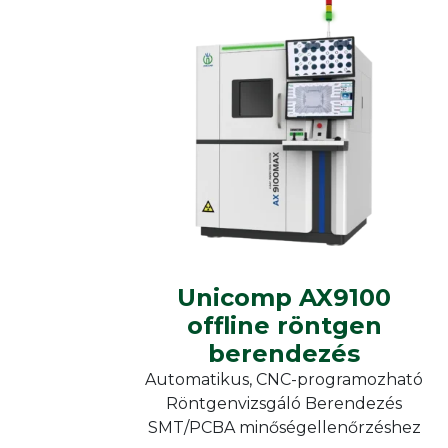
Furn
Vacuum soldering
Moni
Curing ovens
Kieg
Heat chambers
Unicomp
Offline X-ray
Unicomp AX9100 offline
röntgen berendezés
Unicomp AX9100
offline röntgen
berendezés
Automatikus, CNC-programozható
Röntgenvizsgáló Berendezés
SMT/PCBA minőségellenőrzéshez