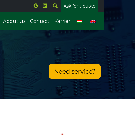
Ask for a quote
About us
Contact
Karrier
Metal welding
Plastic welding
Need service?
tems
Parts counting
Offline X-ray
ion
Forrasztórobot
Konvejorok