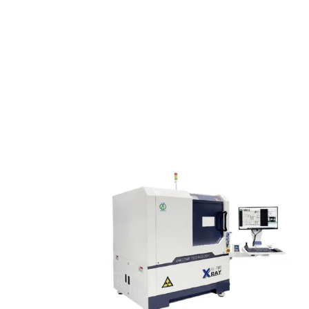
Unicomp
Offline X-ray
Unicomp AX7900 offline
röntgen berendezés