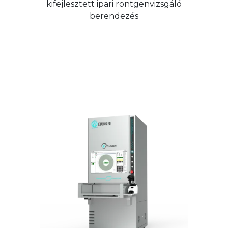
kifejlesztett ipari röntgenvizsgáló
berendezés
Unicomp
Parts counting
CX7000L röntgenes
alkatrészszámláló
berendezés