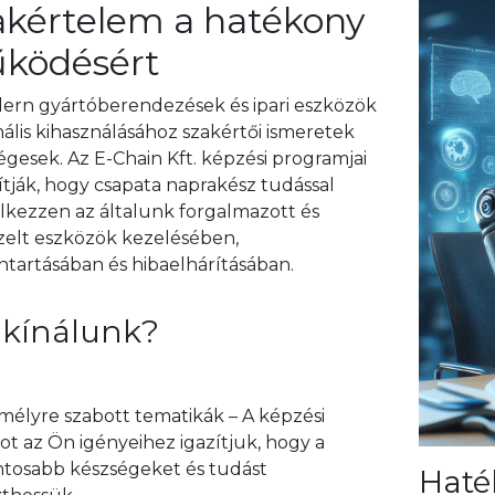
akértelem a hatékony
Stencil printing
watchers
THT/ Non-standard compone
ködésért
ace analyser frame
insertion
toring systems
ern gyártóberendezések és ipari eszközök
észítők
ális kihasználásához szakértői ismeretek
gesek. Az E-Chain Kft. képzési programjai
ESD and non-ESD desks, chai
ítják, hogy csapata naprakész tudással
additional furniture
lkezzen az általunk forgalmazott és
izelt eszközök kezelésében,
ntartásában és hibaelhárításában.
 kínálunk?
mélyre szabott tematikák – A képzési
t az Ön igényeihez igazítjuk, hogy a
ntosabb készségeket és tudást
Haté