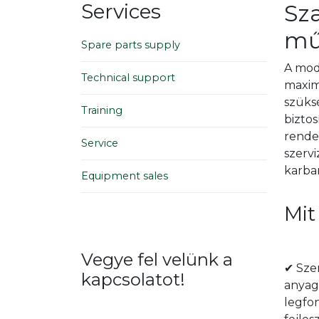
Services
Sz
Heat
Reflow soldering
mű
Furn
Spare parts supply
Vacuum soldering
Moni
Curing ovens
A mod
Technical support
Kieg
maxim
Heat chambers
szüksé
Training
biztos
rende
Service
szerv
karba
Equipment sales
Mit
Vegye fel velünk a
✔ Sze
kapcsolatot!
anyago
legfo