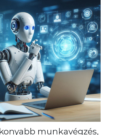
Konvejorok
nt
Szárítószekrények
rs,
konyabb munkavégzés,