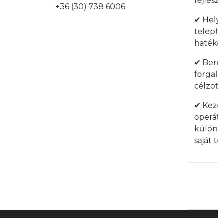
fejles
+36 (30) 738 6006
✔ Hely
teleph
haték
✔ Ber
forga
célzo
✔ Keze
operá
külön
saját 