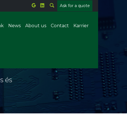
Ask for a quote
nk
News
About us
Contact
Karrier
Metal welding
Plastic welding
s és
tems
Parts counting
Offline X-ray
ion
Forrasztórobot