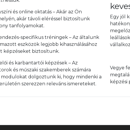
zthessük.
keves
színi és online oktatás – Akár az Ön
Egy jól 
elyén, akár távoli eléréssel biztosítunk
hatékon
ony tanfolyamokat.
megelőzn
endezés-specifikus tréningek – Az általunk
leálláso
lmazott eszközök legjobb kihasználásához
vállalko
tt képzéseket biztosítunk.
lői és karbantartói képzések – Az
Vegye fe
torok és műszaki szakemberek számára
megtalá
 modulokat dolgoztunk ki, hogy mindenki a
képzési 
területén szerezzen releváns ismereteket.