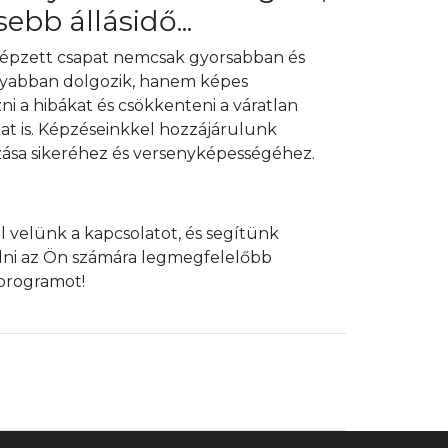
ebb állásidő...
képzett csapat nemcsak gyorsabban és
yabban dolgozik, hanem képes
i a hibákat és csökkenteni a váratlan
kat is. Képzéseinkkel hozzájárulunk
zása sikeréhez és versenyképességéhez.
l velünk a kapcsolatot, és segítünk
lni az Ön számára legmegfelelőbb
programot!