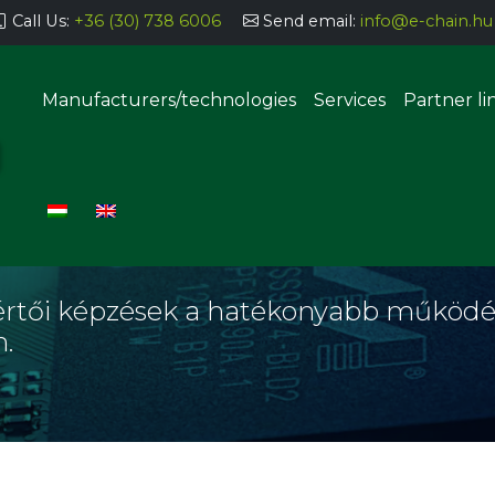
Call Us:
+36 (30) 738 6006
Send email:
info@e-chain.hu
Manufacturers/technologies
Services
Partner li
Semi-automatic parts storage
systems
értői képzések a hatékonyabb működé
.
Automatic parts storage sys
uering, coating
g, dosing
Manual THT implantation stat
SMT component insertion