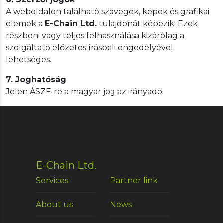
A weboldalon található szövegek, képek és grafikai
elemek a
E-Chain Ltd.
tulajdonát képezik. Ezek
részbeni vagy teljes felhasználása kizárólag a
szolgáltató előzetes írásbeli engedélyével
lehetséges.
7. Joghatóság
Jelen ÁSZF-re a magyar jog az irányadó.
E-Chain Ltd.
Services
Partner link
About us
News