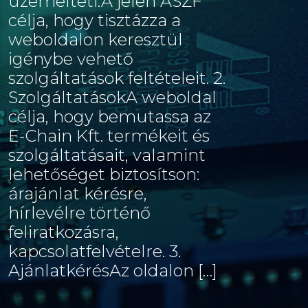
üzemelteti.A jelen ÁSZF
célja, hogy tisztázza a
weboldalon keresztül
igénybe vehető
szolgáltatások feltételeit. 2.
SzolgáltatásokA weboldal
célja, hogy bemutassa az
E-Chain Kft. termékeit és
szolgáltatásait, valamint
lehetőséget biztosítson:
árajánlat kérésre,
hírlevélre történő
feliratkozásra,
kapcsolatfelvételre. 3.
AjánlatkérésAz oldalon […]