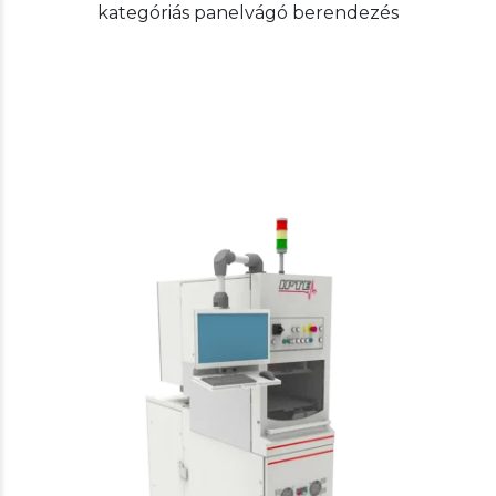
kategóriás panelvágó berendezés
IPTE
Test handlers
MFT 19 – Multi Functional Test