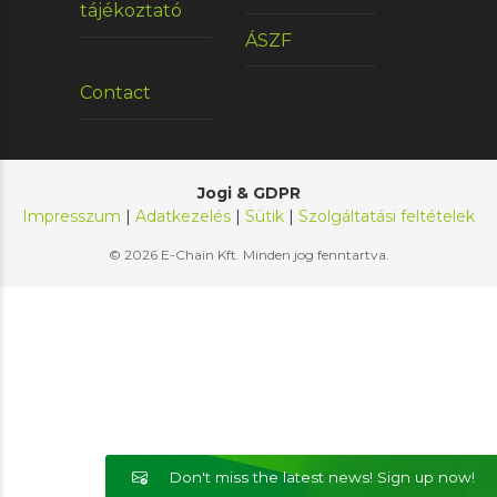
tájékoztató
ÁSZF
Contact
Jogi & GDPR
Impresszum
|
Adatkezelés
|
Sütik
|
Szolgáltatási feltételek
© 2026 E-Chain Kft. Minden jog fenntartva.
Don't miss the latest news! Sign up now!