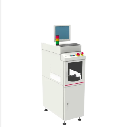
IPTE
Laser marking
EasyMarker