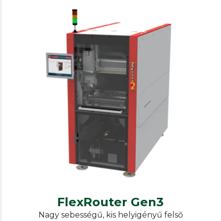
IPTE
Panel cutting, cutting into pieces
FlexRouter Gen3
FlexRouter Gen3
Nagy sebességű, kis helyigényű felső