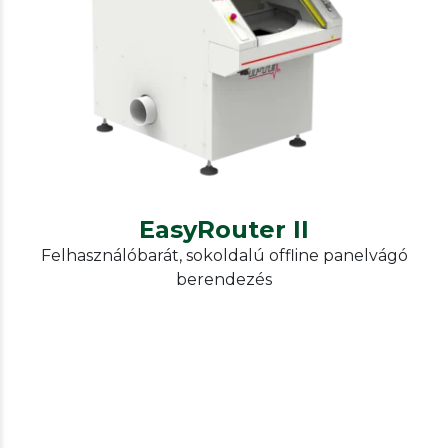
IPTE
Panel cutting, cutting into pieces
EasyRouter II
EasyRouter II
Felhasználóbarát, sokoldalú offline panelvágó
berendezés