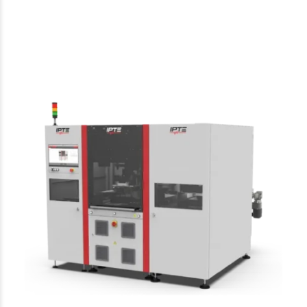
IPTE
Panel cutting, cutting into pieces
MidRangeRouter