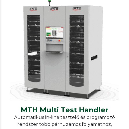
IPTE
Test handlers
MTH Multi Test Handler
MTH Multi Test Handler
Automatikus in-line tesztelő és programozó
rendszer több párhuzamos folyamathoz,