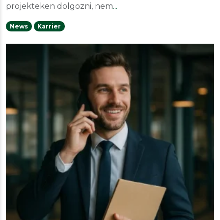
projekteken dolgozni, nem
...
News
Karrier