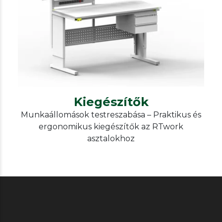
ESD and non-ESD desks, chairs,
additional furniture
Kiegészítők
Kiegészítők
Munkaállomások testreszabása – Praktikus és
ergonomikus kiegészítők az RTwork
asztalokhoz