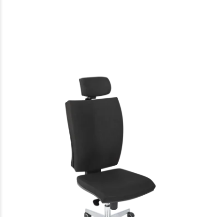
Rtwork
ESD and non-ESD desks, chairs,
additional furniture
Superior laboratóriumi szék