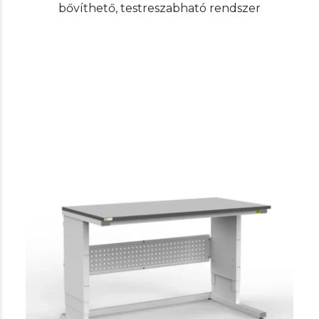
bővíthető, testreszabható rendszer
Rtwork
ESD and non-ESD desks, chairs,
additional furniture
Heavy Duty Electric ESD Modular