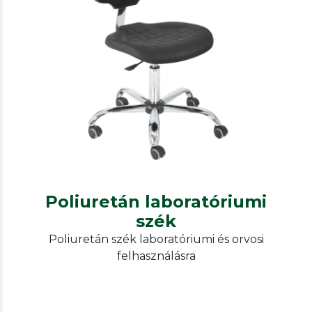
Rtwork
ESD and non-ESD desks, chairs,
additional furniture
Poliuretán laboratóriumi szék
Poliuretán laboratóriumi
szék
Poliuretán szék laboratóriumi és orvosi
felhasználásra