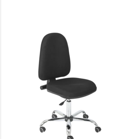
Rtwork
ESD and non-ESD desks, chairs,
additional furniture
Laboratóriumi komfort szék