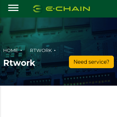
HOME
RTWORK
Rtwork
Need service?