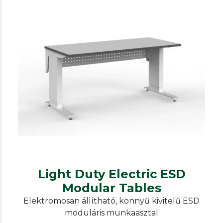
Rtwork
ESD and non-ESD desks, chairs,
additional furniture
Light Duty Electric ESD Modular
Tables
Light Duty Electric ESD
Modular Tables
Elektromosan állítható, könnyű kivitelű ESD
moduláris munkaasztal