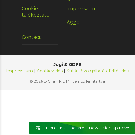
Cookie
Impresszum
tájékoztató
ÁSZF
Contact
Jogi & GDPR
Impresszum
|
Adatkezelés
|
Sütik
|
Szolgáltatási feltételek
© 2026 E-Chain Kft. Minden jog fenntartva.
Don't miss the latest news! Sign up now!