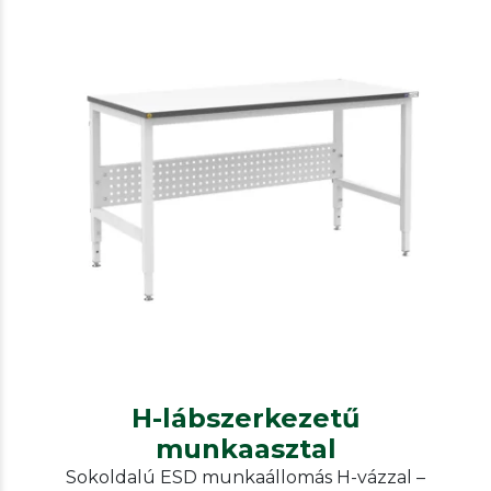
Rtwork
ESD and non-ESD desks, chairs,
additional furniture
H-lábszerkezetű munkaasztal
H-lábszerkezetű
munkaasztal
Sokoldalú ESD munkaállomás H-vázzal –