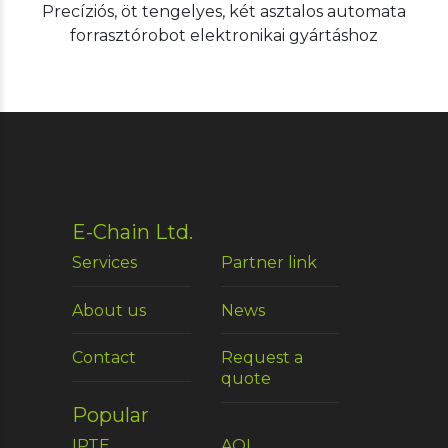
Precíziós, öt tengelyes, két asztalos automata
forrasztórobot elektronikai gyártáshoz
E-Chain Ltd.
Services
Partner link
About us
News
Contact
Request a
quote
Popular
IPTE
AOI