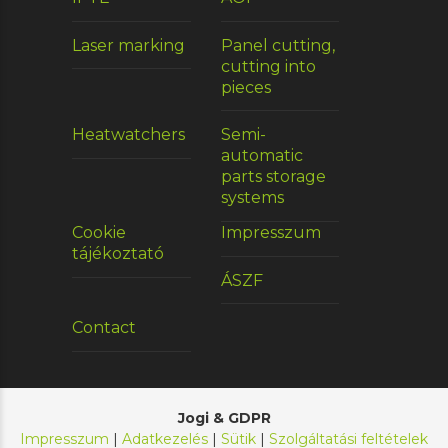
Laser marking
Panel cutting,
cutting into
pieces
Heatwatchers
Semi-
automatic
parts storage
systems
Cookie
Impresszum
tájékoztató
ÁSZF
Contact
Jogi & GDPR
Impresszum
|
Adatkezelés
|
Sütik
|
Szolgáltatási feltételek