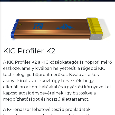
KIC Profiler K2
A KIC Profiler K2 a KIC középkategóriás hőprofilmérő
eszköze, amely kiválóan helyettesíti a régebbi KIC
technológiájú hőprofilmérőket. Kiváló ár-érték
arányt kínál, az eszközt úgy tervezték, hogy
ellenálljon a kemikáliákkal és a gyártási környezettel
kapcsolatos igénybevételnek, így biztosítva a
megbízhatóságot és hosszú élettartamot.
A K² rendszer lehetővé teszi a profiladatok