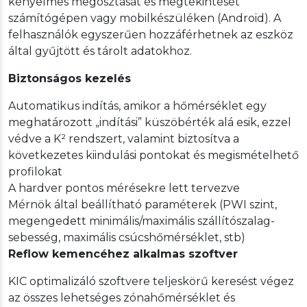
kényelmes megosztását és megtekintését
számítógépen vagy mobilkészüléken (Android). A
felhasználók egyszerűen hozzáférhetnek az eszköz
által gyűjtött és tárolt adatokhoz.
Biztonságos kezelés
Automatikus indítás, amikor a hőmérséklet egy
meghatározott „indítási” küszöbérték alá esik, ezzel
védve a K² rendszert, valamint biztosítva a
következetes kiindulási pontokat és megismételhető
profilokat
A hardver pontos mérésekre lett tervezve
Mérnök által beállítható paraméterek (PWI szint,
megengedett minimális/maximális szállítószalag-
sebesség, maximális csúcshőmérséklet, stb)
Reflow kemencéhez alkalmas szoftver
KIC optimalizáló szoftvere teljeskörű keresést végez
az összes lehetséges zónahőmérséklet és