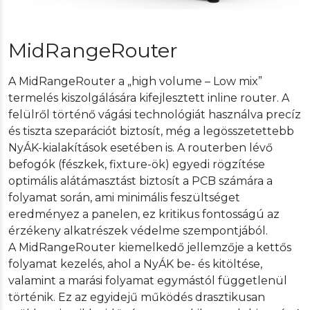
MidRangeRouter
A MidRangeRouter a „high volume – Low mix”
termelés kiszolgálására kifejlesztett inline router. A
felülről történő vágási technológiát használva precíz
és tiszta szeparációt biztosít, még a legösszetettebb
NyÁK-kialakítások esetében is. A routerben lévő
befogók (fészkek, fixture-ök) egyedi rögzítése
optimális alátámasztást biztosít a PCB számára a
folyamat során, ami minimális feszültséget
eredményez a panelen, ez kritikus fontosságú az
érzékeny alkatrészek védelme szempontjából.
A MidRangeRouter kiemelkedő jellemzője a kettős
folyamat kezelés, ahol a NyÁK be- és kitöltése,
valamint a marási folyamat egymástól függetlenül
történik. Ez az egyidejű működés drasztikusan