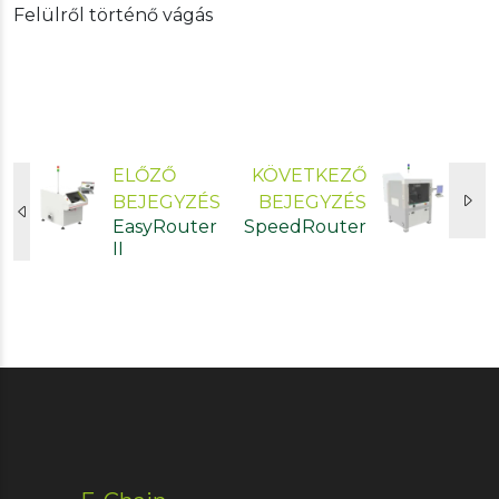
Felülről történő vágás
ELŐZŐ
KÖVETKEZŐ
BEJEGYZÉS
BEJEGYZÉS
EasyRouter
SpeedRouter
II