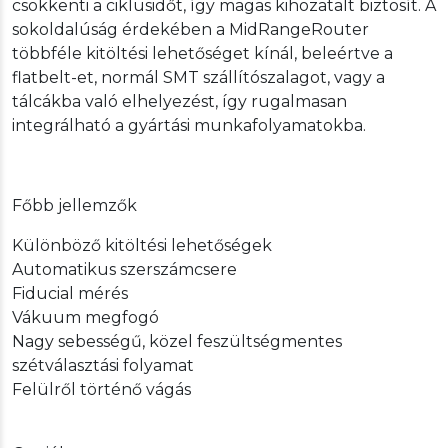
csökkenti a ciklusidőt, így magas kihozatalt biztosít. A
sokoldalúság érdekében a MidRangeRouter
többféle kitöltési lehetőséget kínál, beleértve a
flatbelt-et, normál SMT szállítószalagot, vagy a
tálcákba való elhelyezést, így rugalmasan
integrálható a gyártási munkafolyamatokba.
Főbb jellemzők
Különböző kitöltési lehetőségek
Automatikus szerszámcsere
Fiducial mérés
Vákuum megfogó
Nagy sebességű, közel feszültségmentes
szétválasztási folyamat
Felülről történő vágás