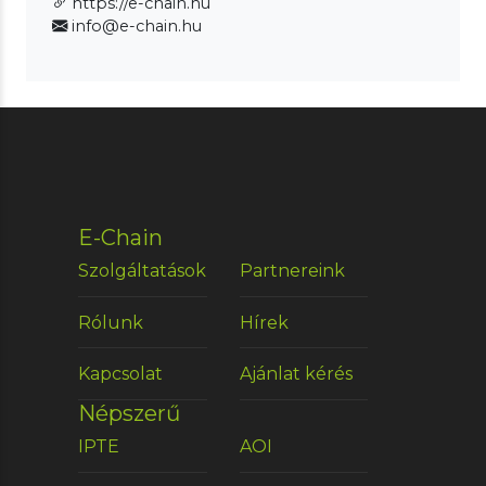
https://e-chain.hu
info@e-chain.hu
E-Chain
Szolgáltatások
Partnereink
Rólunk
Hírek
Kapcsolat
Ajánlat kérés
Népszerű
IPTE
AOI