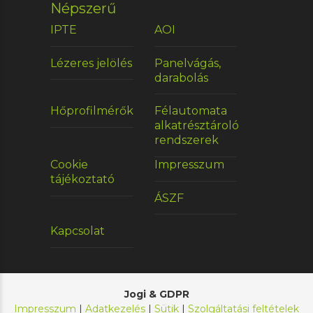
Népszerű
IPTE
AOI
Lézeres jelölés
Panelvágás,
darabolás
Hőprofilmérők
Félautomata
alkatrésztároló
rendszerek
Cookie
Impresszum
tájékoztató
ÁSZF
Kapcsolat
Jogi & GDPR
Impresszum
|
Adatkezelés
|
Sütik
|
Szolgáltatási feltételek