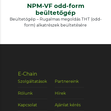
NPM-VF odd-form
beültetőgép
Beültetőgép – Rugalmas megoldás THT (odd-
form) alkatrészek beültetésére
E-Chain
Szolgáltatások
Partnereink
Rólunk
Hírek
Kapcsolat
Ajánlat kérés