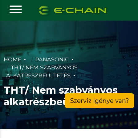
HOME
PANASONIC
THT/ NEM SZABVÁNYOS
ALKATRÉSZBEÜLTETÉS
THT/ Nem szabványos
alkatrészbeültetés
Szerviz igénye van?