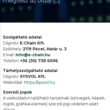
megtesz az oldal […]
Szolgáltató adatai
Cégnév:
E-Chain Kft.
Székhely:
2119 Pécel, Határ u. 3
Email:
info@e-chain.hu
Telefon:
+36 (30) 738 6006
Tárhelyszolgáltató adatai
Cégnév:
SYSVOL Kft.
Weboldal:
https://sysvol.hu
Szerzői jogok
A weboldalon található tartalmak (szövegek, képek,
logók, grafikai elemek) szerzői jogi védelem alatt
állnak.