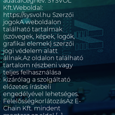
adataiCégnév: SYSVOL
Kft.Weboldal:
https://sysvol.hu Szerzői
jogokA weboldalon
található tartalmak
(szövegek, képek, logók,
grafikai elemek) szerzői
jogi védelem alatt
állnak.Az oldalon található
tartalom részbeni vagy
teljes felhasználása
kizárólag a szolgáltató
előzetes írásbeli
engedélyével lehetséges.
FelelősségkorlátozásAz E-
Chain Kft. mindent