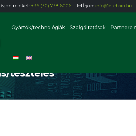
ívjon minket:
+36 (30) 738 6006
Írjon:
info@e-chain.hu
Gyártók/technológiák
Szolgáltatások
Partnerei
ATIZÁLÁS/TESZTELÉS
Félautomata alkatrésztároló
rendszerek
s/tesztelés
Automata alkatrésztároló
rendszerek
ozás, bevonatolás
sztás, adagolás
Manuális THT beültetőállomá