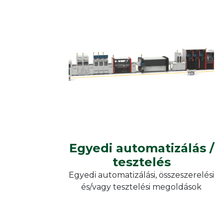
Hőpr
Reflow forrasztás
Keme
Vákuum forrasztás
Moni
IPTE
Kikeményítő kemencék
Kieg
Hőkamrák
Egyedi
automatizálás/tesztelés
Egyedi automatizálás /
tesztelés
Egyedi automatizálás /
tesztelés
Egyedi automatizálási, összeszerelési
és/vagy tesztelési megoldások