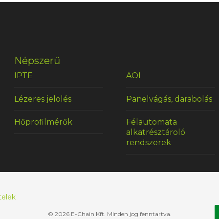
Népszerű
IPTE
AOI
Lézeres jelölés
Panelvágás, darabolás
Hőprofilmérők
Félautomata
alkatrésztároló
rendszerek
telek
© 2026 E-Chain Kft. Minden jog fenntartva.