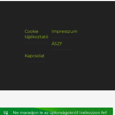
Cookie
Impresszum
tájékoztató
ÁSZF
Kapcsolat
Ne maradjon le az újdonságokról! Iratkozzon fel!