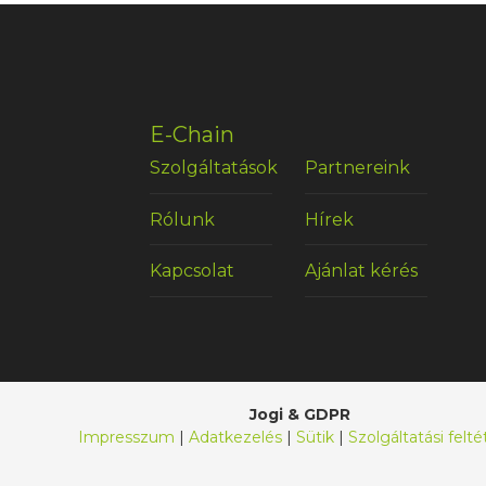
E-Chain
Szolgáltatások
Partnereink
Rólunk
Hírek
Kapcsolat
Ajánlat kérés
Jogi & GDPR
Impresszum
|
Adatkezelés
|
Sütik
|
Szolgáltatási felté