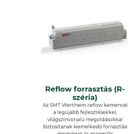
Hőpr
Reflow forrasztás
Keme
Vákuum forrasztás
Moni
Kikeményítő kemencék
SMT
Kieg
Hőkamrák
Reflow forrasztás
Reflow forrasztás (R-széria)
Reflow forrasztás (R-
széria)
Az SMT Wertheim reflow kemencéi
a legújabb fejlesztésekkel,
világszínvonalú megoldásokkal
biztosítanak kiemelkedő forrasztási
minőséget és maximális