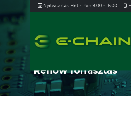
Nyitvatartás:
Hét - Pén 8:00 - 16:00
H
HOME
SMT
REFLOW FORRA
AOI
Reflow forrasztás
AXI
Egyedi automatizálás/tesztelés
SPI
Lézeres jelölés
Panelmozgatás, konvejor
rendszerek
Lakk
Panelvágás, darabolás
Raga
Teszt handler-ek