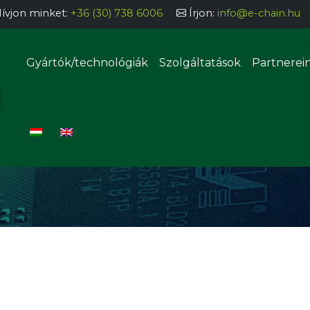
ívjon minket:
+36 (30) 738 6006
Írjon:
info@e-chain.hu
Gyártók/technológiák
Szolgáltatások
Partnerei
SZTÁS
Félautomata alkatrésztároló
rendszerek
Automata alkatrésztároló
rendszerek
ozás, bevonatolás
sztás, adagolás
Manuális THT beültetőállomá