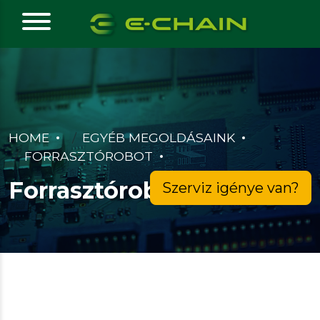
HOME
EGYÉB MEGOLDÁSAINK
FORRASZTÓROBOT
Forrasztórobot
Szerviz igénye van?