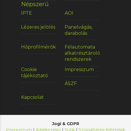
Népszerű
IPTE
AOI
Lézeres jelölés
Panelvágás,
darabolás
Hőprofilmérők
Félautomata
alkatrésztároló
rendszerek
Cookie
Impresszum
tájékoztató
ÁSZF
Kapcsolat
Jogi & GDPR
Impresszum
|
Adatkezelés
|
Sütik
|
Szolgáltatási feltételek