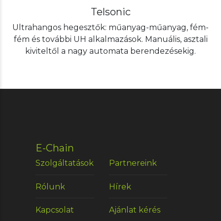
Telsonic
Ultrahangos hegesztők: műanyag-műanyag, fém-
fém és további UH alkalmazások. Manuális, asztali
kiviteltől a nagy automata berendezésekig.
E-Chain
Szolgáltatások
Partnereink
Rólunk
Hírek
Kapcsolat
Ajánlat kérés