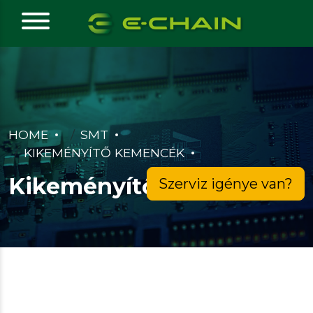
HOME
SMT
KIKEMÉNYÍTŐ KEMENCÉK
Kikeményítő kemencék
Szerviz igénye van?