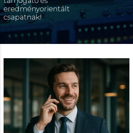
támogató és
eredményorientált
csapatnak!